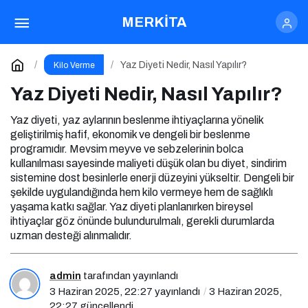
Yaz Diyeti Nedir, Nasıl Yapılır?
MERKİTA
Yorum Yap
Yaz Diyeti Nedir, Nasıl Yapılır?
Kilo Verme
Yaz Diyeti Nedir, Nasıl Yapılır?
Yaz diyeti, yaz aylarının beslenme ihtiyaçlarına yönelik
geliştirilmiş hafif, ekonomik ve dengeli bir beslenme
programıdır. Mevsim meyve ve sebzelerinin bolca
kullanılması sayesinde maliyeti düşük olan bu diyet, sindirim
sistemine dost besinlerle enerji düzeyini yükseltir. Dengeli bir
şekilde uygulandığında hem kilo vermeye hem de sağlıklı
yaşama katkı sağlar. Yaz diyeti planlanırken bireysel
ihtiyaçlar göz önünde bulundurulmalı, gerekli durumlarda
uzman desteği alınmalıdır.
admin
tarafından yayınlandı
3 Haziran 2025, 22:27
yayınlandı
3 Haziran 2025,
22:27
güncellendi