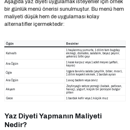
Aşağıda yaz diyeti uygulamak isteyenler için örnek
bir günlük menü önerisi sunulmuştur. Bu menü hem
maliyeti düşük hem de uygulaması kolay
alternatifler içermektedir:
Öğün
Besinler
1 haşlanmış yumurta, 1 dilim tam buğday
Kahvaltı
ekmeği, domates, salatalık, beyaz peynir,
şekersiz bitki çayı
1 kase karpuz veya 1 adet meyve (şeftali,
Ara Öğün
kayısı)
Izgara tavuklu salata (yeşillik, biber, mısır),
Öğle
1 dilim kepekli ekmek, 1 bardak ayran
Ara Öğün
1 avuç badem veya ceviz
Zeytinyağlı sebze yemeği (kabak, patlıcan,
Akşam
havuç), yoğurt, küçük bir porsiyon bulgur
pilavı
Gece
1 bardak kefir veya 1 küçük muz
Yaz Diyeti Yapmanın Maliyeti
Nedir?