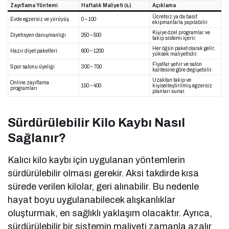
Zayıflama Yöntemi
Haftalık Maliyeti (₺)
Açıklama
Ücretsiz ya da basit
Evde egzersiz ve yürüyüş
0 – 100
ekipmanlarla yapılabilir.
Kişiye özel programlar ve
Diyetisyen danışmanlığı
250 – 500
takip sistemi içerir.
Her öğün paket olarak gelir,
Hazır diyet paketleri
600 – 1200
yüksek maliyetlidir.
Fiyatlar şehir ve salon
Spor salonu üyeliği
300 – 700
kalitesine göre değişebilir.
Uzaktan takip ve
Online zayıflama
150 – 400
kişiselleştirilmiş egzersiz
programları
planları sunar.
Sürdürülebilir Kilo Kaybı Nasıl
Sağlanır?
Kalıcı kilo kaybı için uygulanan yöntemlerin
sürdürülebilir olması gerekir. Aksi takdirde kısa
sürede verilen kilolar, geri alınabilir. Bu nedenle
hayat boyu uygulanabilecek alışkanlıklar
oluşturmak, en sağlıklı yaklaşım olacaktır. Ayrıca,
sürdürülebilir bir sistemin maliyeti zamanla azalır