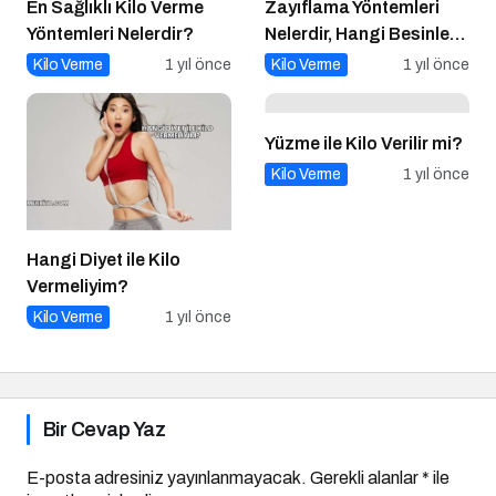
En Sağlıklı Kilo Verme
Zayıflama Yöntemleri
Yöntemleri Nelerdir?
Nelerdir, Hangi Besinler
Tüketilmelidir?
Kilo Verme
1 yıl önce
Kilo Verme
1 yıl önce
Yüzme ile Kilo Verilir mi?
Kilo Verme
1 yıl önce
Hangi Diyet ile Kilo
Vermeliyim?
Kilo Verme
1 yıl önce
Bir Cevap Yaz
E-posta adresiniz yayınlanmayacak.
Gerekli alanlar
*
ile