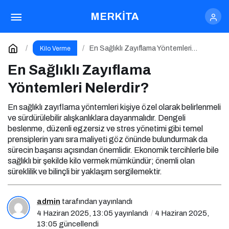
En Sağlıklı Zayıflama Yöntemleri Nelerdir?
MERKİTA
Yorum Yap
En Sağlıklı Zayıflama Yöntemleri
Kilo Verme
Nelerdir?
En Sağlıklı Zayıflama
Yöntemleri Nelerdir?
En sağlıklı zayıflama yöntemleri kişiye özel olarak belirlenmeli
ve sürdürülebilir alışkanlıklara dayanmalıdır. Dengeli
beslenme, düzenli egzersiz ve stres yönetimi gibi temel
prensiplerin yanı sıra maliyeti göz önünde bulundurmak da
sürecin başarısı açısından önemlidir. Ekonomik tercihlerle bile
sağlıklı bir şekilde kilo vermek mümkündür; önemli olan
süreklilik ve bilinçli bir yaklaşım sergilemektir.
admin
tarafından yayınlandı
4 Haziran 2025, 13:05
yayınlandı
4 Haziran 2025,
13:05
güncellendi