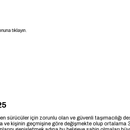
nuna tıklayın.
25
n sürücüler için zorunlu olan ve güvenli taşımacılığı des
na ve kişinin geçmişine göre değişmekte olup ortalama 
alanlarını genişletmek adına bu belgeye sahip olmaları bü