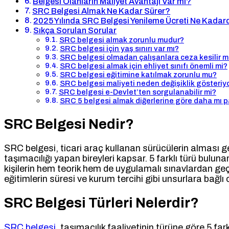
Belgesi Olanların Maliyet Avantajı Var mı?
SRC Belgesi Almak Ne Kadar Sürer?
2025 Yılında SRC Belgesi Yenileme Ücreti Ne Kadar
Sıkça Sorulan Sorular
SRC belgesi almak zorunlu mudur?
SRC belgesi için yaş sınırı var mı?
SRC belgesi olmadan çalışanlara ceza kesilir m
SRC belgesi almak için ehliyet sınıfı önemli mi?
SRC belgesi eğitimine katılmak zorunlu mu?
SRC belgesi maliyeti neden değişiklik gösteriy
SRC belgesi e-Devlet’ten sorgulanabilir mi?
SRC 5 belgesi almak diğerlerine göre daha mı p
SRC Belgesi Nedir?
SRC belgesi, ticari araç kullanan sürücülerin alması g
taşımacılığı yapan bireyleri kapsar. 5 farklı türü bulun
kişilerin hem teorik hem de uygulamalı sınavlardan ge
eğitimlerin süresi ve kurum tercihi gibi unsurlara bağlı
SRC Belgesi Türleri Nelerdir?
SRC belgesi
, taşımacılık faaliyetinin türüne göre 5 fa