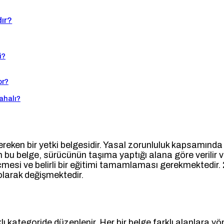
dır?
i?
or?
ahalı?
ereken bir yetki belgesidir. Yasal zorunluluk kapsamınd
an bu belge, sürücünün taşıma yaptığı alana göre verilir v
çmesi ve belirli bir eğitimi tamamlaması gerekmektedir.
 olarak değişmektedir.
rklı kategoride düzenlenir. Her bir belge farklı alanlara 