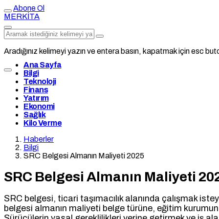
Abone Ol
MERKİTA
Aradığınız kelimeyi yazın ve entera basın, kapatmak için esc buto
Ana Sayfa
Bilgi
Teknoloji
Finans
Yatırım
Ekonomi
Sağlık
Kilo Verme
Haberler
Bilgi
SRC Belgesi Almanın Maliyeti 2025
SRC Belgesi Almanın Maliyeti 20
SRC belgesi, ticari taşımacılık alanında çalışmak isteye
belgesi almanın maliyeti belge türüne, eğitim kurumu
Sürücülerin yasal gereklilikleri yerine getirmek ve iş 