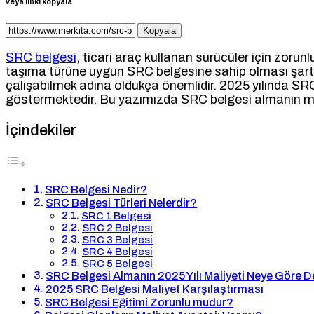
veya linki kopyala
Kopyala
SRC belgesi
, ticari araç kullanan sürücüler için zorun
taşıma türüne uygun SRC belgesine sahip olması şarttı
çalışabilmek adına oldukça önemlidir. 2025 yılında SRC
göstermektedir. Bu yazımızda SRC belgesi almanın maliye
İçindekiler
SRC Belgesi Nedir?
SRC Belgesi Türleri Nelerdir?
SRC 1 Belgesi
SRC 2 Belgesi
SRC 3 Belgesi
SRC 4 Belgesi
SRC 5 Belgesi
SRC Belgesi Almanın 2025 Yılı Maliyeti Neye Göre D
2025 SRC Belgesi Maliyet Karşılaştırması
SRC Belgesi Eğitimi Zorunlu mudur?