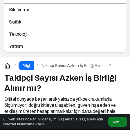
Kilo Verme
Sağlık
Teknoloji
Yatırım
Takipçi Sayısı Azken İş Birliği Alınır mı?
Bilgi
Takipçi Sayısı Azken İş Birliği
Alınır mı?
Dijital dünyada başarı artık yalnızca yüksek rakamlarla
ölçülmüyor; doğru kitleye ulaşabilen, güven inşa eden ve
etkileşim üreten hesaplar markalar için daha değerli hale
geliyor. Takipçi sayısı az olsa bile stratejik içerik üretimi,
Bu web sitesinde en iyi deneyimi yaşamanızı sağlamak için
Kabul
düzenli analiz ve doğru marka eşleşmesi sayesinde
çerezler kullanılmaktadır.
sürdürülebilir iş birlikleri kurmak mümkün hale geliyor. Özellikle