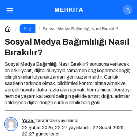
Takipçi Sayısı Azken İş Birliği Alınır mı?
MERKİTA
Paylaş
Yorum Yap
Sosyal Medya Bağımlılığı Nasıl Bırakılır?
Bilgi
Sosyal Medya Bağımlılığı Nasıl
Bırakılır?
Sosyal Medya Bağımlılığı Nasıl Bırakılır? sorusuna verilecek
en etkili yanıt, dijital dünyayla tamamen bağ koparmak değil;
bilinçli sınırlar koyarak zamanı geri kazanmaktır. Günlük
saatlerin farkında olmak, bildirimleri kontrol altına almak ve
gerçek hayata daha fazla alan açmak, hem zihinsel dengeyi
hem de yaşam kalitesini belirgin şekilde artırır; doğru adımlar
atıldığında dijital denge sürdürülebilir hale gelir.
Yazar
tarafından yayınlandı
22 Şubat 2026, 22:27
yayınlandı
22 Şubat 2026,
22:27
güncellendi