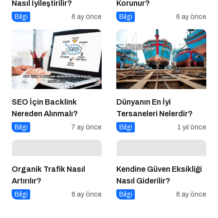
Nasıl İyileştirilir?
Korunur?
Bilgi
6 ay önce
Bilgi
6 ay önce
SEO İçin Backlink
Dünyanın En İyi
Nereden Alınmalı?
Tersaneleri Nelerdir?
Bilgi
7 ay önce
Bilgi
1 yıl önce
Organik Trafik Nasıl
Kendine Güven Eksikliği
Artırılır?
Nasıl Giderilir?
Bilgi
6 ay önce
Bilgi
6 ay önce