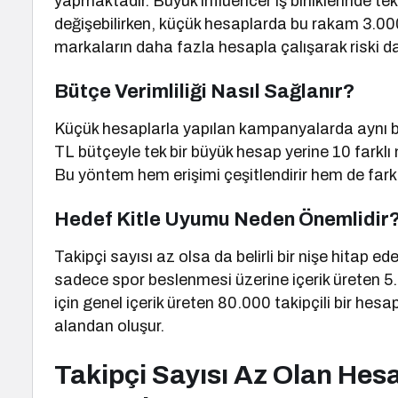
yapmaktadır. Büyük influencer iş birliklerinde t
değişebilirken, küçük hesaplarda bu rakam 3.000
markaların daha fazla hesapla çalışarak riski d
Bütçe Verimliliği Nasıl Sağlanır?
Küçük hesaplarla yapılan kampanyalarda aynı büt
TL bütçeyle tek bir büyük hesap yerine 10 farklı
Bu yöntem hem erişimi çeşitlendirir hem de farkl
Hedef Kitle Uyumu Neden Önemlidir
Takipçi sayısı az olsa da belirli bir nişe hitap
sadece spor beslenmesi üzerine içerik üreten 5.0
için genel içerik üreten 80.000 takipçili bir hesap
alandan oluşur.
Takipçi Sayısı Az Olan Hesap