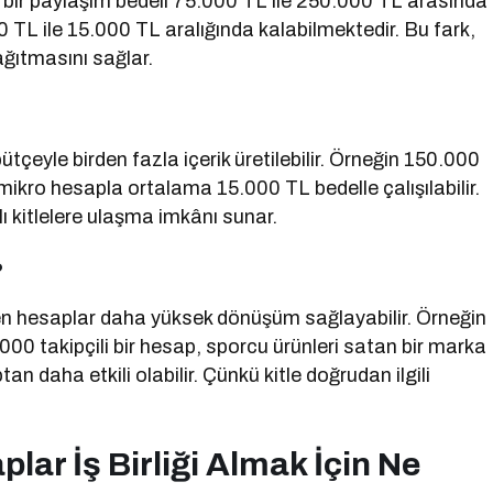
ek bir paylaşım bedeli 75.000 TL ile 250.000 TL arasında
 TL ile 15.000 TL aralığında kalabilmektedir. Bu fark,
ağıtmasını sağlar.
çeyle birden fazla içerik üretilebilir. Örneğin 150.000
 mikro hesapla ortalama 15.000 TL bedelle çalışılabilir.
ı kitlelere ulaşma imkânı sunar.
?
 eden hesaplar daha yüksek dönüşüm sağlayabilir. Örneğin
00 takipçili bir hesap, sporcu ürünleri satan bir marka
tan daha etkili olabilir. Çünkü kitle doğrudan ilgili
lar İş Birliği Almak İçin Ne