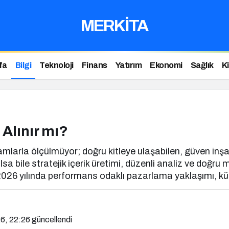
MERKİTA
fa
Bilgi
Teknoloji
Finans
Yatırım
Ekonomi
Sağlık
K
 Alınır mı?
kamlarla ölçülmüyor; doğru kitleye ulaşabilen, güven inş
olsa bile stratejik içerik üretimi, düzenli analiz ve doğr
 2026 yılında performans odaklı pazarlama yaklaşımı, küç
6, 22:26
güncellendi