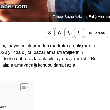
Takipçi Sayısı Azken İş Birliği Alınır m
+
-
PAYLAŞ
kipçi sayısına ulaşmadan markalarla çalışmanın
6 yılında dijital pazarlama stratejilerinin
ın değeri daha fazla anlaşılmaya başlanmıştır. Bu
liği alıp alamayacağı konusu daha fazla
mli?