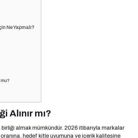
İçin Ne Yapmalı?
r mu?
?
ği Alınır mı?
iş birliği almak mümkündür. 2026 itibarıyla markalar
 oranına, hedef kitle uyumuna ve içerik kalitesine