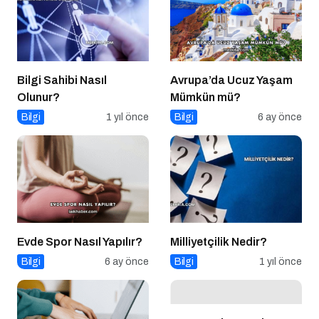
Bilgi Sahibi Nasıl
Avrupa’da Ucuz Yaşam
Olunur?
Mümkün mü?
Bilgi
1 yıl önce
Bilgi
6 ay önce
Evde Spor Nasıl Yapılır?
Milliyetçilik Nedir?
Bilgi
6 ay önce
Bilgi
1 yıl önce