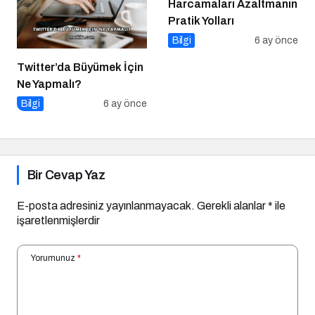
Harcamaları Azaltmanın
Pratik Yolları
Bilgi
6 ay önce
Twitter’da Büyümek İçin
Ne Yapmalı?
Bilgi
6 ay önce
Bir Cevap Yaz
E-posta adresiniz yayınlanmayacak.
Gerekli alanlar
*
ile
işaretlenmişlerdir
Yorumunuz
*