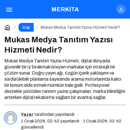
Mukas Medya Tanıtım Yazısı Hizmeti Nedir?
MERKİTA
Yorum Yap
Mukas Medya Tanıtım Yazısı Hizmeti Nedir?
Bilgi
Mukas Medya Tanıtım Yazısı
Hizmeti Nedir?
Mukas Medya Tanıtım Yazısı Hizmeti, dijital dünyada
güvenilir bir iz bırakmak isteyen markalar için stratejik bir
çözüm sunar. Doğru yayın ağı, özgün içerik yaklaşımı ve
sürdürülebilir planlama sayesinde arama motorlarında kalıcı
bir konum elde etmek mümkün hale gelir. Profesyonel
destekle yürütülen tanıtım yazısı çalışmaları, marka bilinirliğini
artırırken dijital rekabette sağlam bir avantaj sağlar.
Yazar
tarafından yayınlandı
1 Ocak 2026, 02:42
yayınlandı
1 Ocak 2026, 02:42
güncellendi