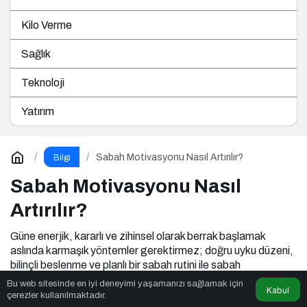
Kilo Verme
Sağlık
Teknoloji
Yatırım
Sabah Motivasyonu Nasıl Artırılır?
Bilgi
Sabah Motivasyonu Nasıl
Artırılır?
Güne enerjik, kararlı ve zihinsel olarak berrak başlamak
aslında karmaşık yöntemler gerektirmez; doğru uyku düzeni,
bilinçli beslenme ve planlı bir sabah rutini ile sabah
motivasyonu kalıcı biçimde güçlendirilebilir. Küçük ama
Bu web sitesinde en iyi deneyimi yaşamanızı sağlamak için
Kabul
sürdürülebilir alışkanlıklar sayesinde her yeni gün,
çerezler kullanılmaktadır.