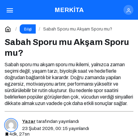
Sabah Motivasyonu Nasıl Artırılır?
MERKİTA
Paylaş
Yorum Yap
Sabah Sporu mu Akşam Sporu mu?
Bilgi
Sabah Sporu mu Akşam Sporu
mu?
Sabah sporu mu akşam sporu mu ikilemi, yalnızca zaman
seçimi değil; yaşam tarzı, biyolojik saat ve hedeflerle
doğrudan bağlantılı bir karardır. Doğru zamanda yapılan
egzersiz, motivasyonu artırır, performansı yükseltir ve
sürdürülebilir bir rutin oluşturur. Bu nedenle spor saatini
belirlerken popüler görüşlerden çok, vücudun verdiği sinyalleri
dikkate almak uzun vadede çok daha etkili sonuçlar sağlar.
Yazar
tarafından yayınlandı
23 Şubat 2026, 00:15
yayınlandı
4dk, 27sn