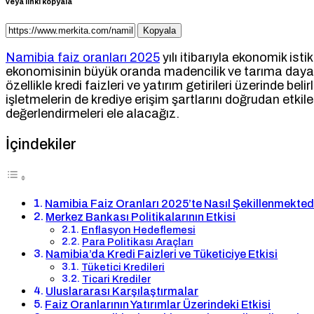
veya linki kopyala
Kopyala
Namibia faiz oranları 2025
yılı itibarıyla ekonomik is
ekonomisinin büyük oranda madencilik ve tarıma dayalı 
özellikle kredi faizleri ve yatırım getirileri üzerinde bel
işletmelerin de krediye erişim şartlarını doğrudan etkil
değerlendirmeleri ele alacağız.
İçindekiler
Namibia Faiz Oranları 2025’te Nasıl Şekillenmekted
Merkez Bankası Politikalarının Etkisi
Enflasyon Hedeflemesi
Para Politikası Araçları
Namibia’da Kredi Faizleri ve Tüketiciye Etkisi
Tüketici Kredileri
Ticari Krediler
Uluslararası Karşılaştırmalar
Faiz Oranlarının Yatırımlar Üzerindeki Etkisi