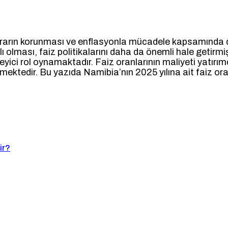
tikrarın korunması ve enflasyonla mücadele kapsamında di
olması, faiz politikalarını daha da önemli hale getirmiş
irleyici rol oynamaktadır. Faiz oranlarının maliyeti yatırım
emektedir. Bu yazıda Namibia’nın 2025 yılına ait faiz oran
ir?