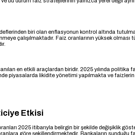
r ve bu durum faiz stratejilerinin yalnızca yerel değil ay
flerinden biri olan enflasyonun kontrol altında tutulm
lenmeye çalışılmaktadır. Faiz oranlarının yüksek olması
ır.
lan en etkili araçlardan biridir. 2025 yılında politika fa
nde piyasalarda likidite yönetimi yapılmakta ve faizleri
iciye Etkisi
anları 2025 itibarıyla belirgin bir şekilde değişiklik göst
anlara göre şekillendirmektedir. Bankaların sunduğu fai