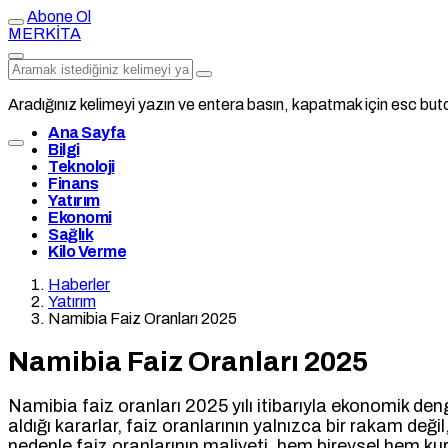
Abone Ol
MERKİTA
Aradığınız kelimeyi yazın ve entera basın, kapatmak için esc buto
Ana Sayfa
Bilgi
Teknoloji
Finans
Yatırım
Ekonomi
Sağlık
Kilo Verme
Haberler
Yatırım
Namibia Faiz Oranları 2025
Namibia Faiz Oranları 2025
Namibia faiz oranları 2025 yılı itibarıyla ekonomik de
aldığı kararlar, faiz oranlarının yalnızca bir rakam d
nedenle faiz oranlarının maliyeti, hem bireysel hem k