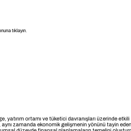
nuna tıklayın.
nge, yatırım ortamı ve tüketici davranışları üzerinde et
eğil, aynı zamanda ekonomik gelişmenin yönünü tayin ede
urumsal düzeyde finansal planlamaların temelini oluştur