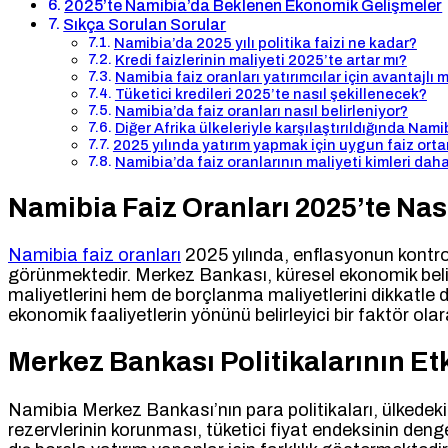
2025’te Namibia’da Beklenen Ekonomik Gelişmeler
Sıkça Sorulan Sorular
Namibia’da 2025 yılı politika faizi ne kadar?
Kredi faizlerinin maliyeti 2025’te artar mı?
Namibia faiz oranları yatırımcılar için avantajlı m
Tüketici kredileri 2025’te nasıl şekillenecek?
Namibia’da faiz oranları nasıl belirleniyor?
Diğer Afrika ülkeleriyle karşılaştırıldığında Nami
2025 yılında yatırım yapmak için uygun faiz orta
Namibia’da faiz oranlarının maliyeti kimleri daha
Namibia Faiz Oranları 2025’te Nas
Namibia faiz oranları
2025 yılında, enflasyonun kontro
görünmektedir. Merkez Bankası, küresel ekonomik belir
maliyetlerini hem de borçlanma maliyetlerini dikkatle de
ekonomik faaliyetlerin yönünü belirleyici bir faktör ola
Merkez Bankası Politikalarının Etk
Namibia Merkez Bankası’nın para politikaları, ülkedeki 
rezervlerinin korunması, tüketici fiyat endeksinin denge