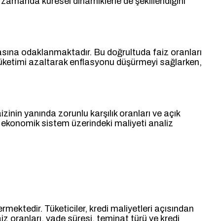
nı zamanda küresel dinamiklerle de şekillendiğini
asına odaklanmaktadır. Bu doğrultuda faiz oranları
 tüketimi azaltarak enflasyonu düşürmeyi sağlarken,
izinin yanında zorunlu karşılık oranları ve açık
n ekonomik sistem üzerindeki maliyeti analiz
ermektedir. Tüketiciler, kredi maliyetleri açısından
z oranları, vade süresi, teminat türü ve kredi