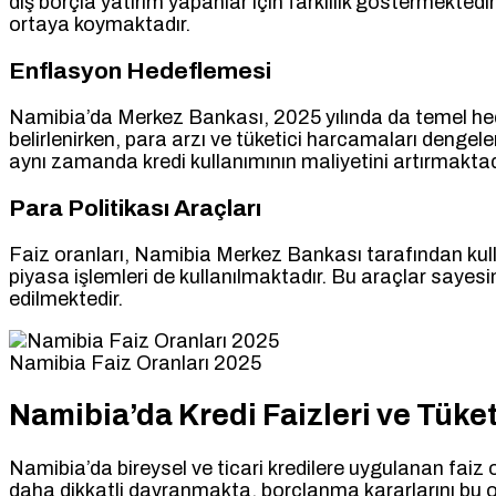
dış borçla yatırım yapanlar için farklılık göstermektedi
ortaya koymaktadır.
Enflasyon Hedeflemesi
Namibia’da Merkez Bankası, 2025 yılında da temel hede
belirlenirken, para arzı ve tüketici harcamaları denge
aynı zamanda kredi kullanımının maliyetini artırmaktad
Para Politikası Araçları
Faiz oranları, Namibia Merkez Bankası tarafından kullanı
piyasa işlemleri de kullanılmaktadır. Bu araçlar sayesi
edilmektedir.
Namibia Faiz Oranları 2025
Namibia’da Kredi Faizleri ve Tüket
Namibia’da bireysel ve ticari kredilere uygulanan faiz or
daha dikkatli davranmakta, borçlanma kararlarını bu or